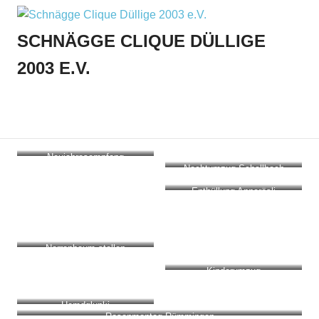
Zum
Inhalt
SCHNÄGGE CLIQUE DÜLLIGE
springen
2003 E.V.
Menu
Neujahresempfang
Nachtumzug Schallbach
Enthüllung Annerösli
Narrenbaum stellen
Kinderumzug
Hemdglunki
Rosenmontag Rümmingen